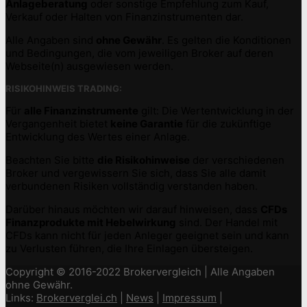
Anlageberatung
oder sonstige Empfehlung zum Kauf,
Verkauf oder Halten von Finanzinstrumenten dar.
Alle Angaben sind
ohne Gewähr
. Es gelten die Konditionen
und Bedingungen, die vom jeweiligen Broker auf deren
Webseite(n) ausgewiesen werden.
RISIKOHINWEIS TRADING:
Für
alle Finanzinstrumente
gilt: Die Wertentwicklung in der
Vergangenheit bietet
keine Garantie
für die zukünftige
Entwicklung des Wertes einer Anlage.
Beachten Sie bitte
die Risikohinweise
der verschiedenen
Broker und vergewissern Sie sich, dass Sie alle damit
verbundenen Risiken vollständig verstanden haben.
Darüber hinaus möchten wir darauf hinweisen, dass
CFDs
Finanzprodukte mit Hebelwirkung
sind. Der Handel mit
CFDs kann nicht für jeden Anleger geeignet sein und kann
zu Verlusten führen, die Ihre Einlagen übersteigen.
Copyright © 2016-2022 Brokervergleich | Alle Angaben
ohne Gewähr.
Links:
Brokerverglei.ch
|
News
|
Impressum
|