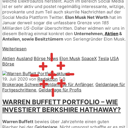
welche Elektroautos herstellt. Auch im Bereich Social Media
ist er sehr aktiv und postet regelmäßig interessante, witzige,
provokante und zum Teil auch skurrile Nachrichten auf der
Social Media Plattform Twitter.
Elon Musk Net Worth
hat im
Januar derweil sogar die unfassbare Grenze von
185
Milliarden US-Dollar
überschritten. Daher widmen wir uns in
diesem Beitrag einmal konkret den
Unternehmen,
Aktien
&
Anteilen, sowie Besitztümern
von Seriengründer Elon Musk.
Weiterlesen
Aktien
Ausland
Börse News
Elon Musk
SpaceX
Tesla
USA
Börse
19. Juli 2020
von
Redaktion
0
Brokerage Schweiz
,
Geldanlage für Anfänger
,
Geldanlage für
Fortgeschrittene
,
Geldanlage für Profis
WARREN BUFFETT PORTFOLIO – WIE
INVESTIERT BERKSHIRE HATHAWAY?
Warren Buffett
bewies über Jahrzehnte einen guten
Riecher bei der
Geldanlage
. Nicht umsonst schaffte er es mit