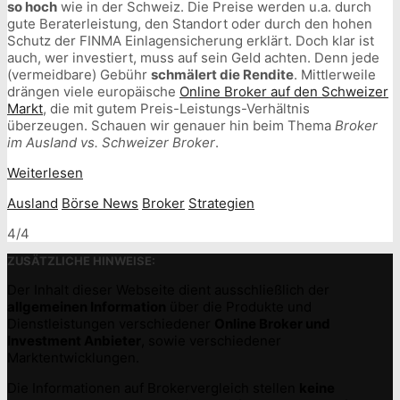
so hoch
wie in der Schweiz. Die Preise werden u.a. durch
gute Beraterleistung, den Standort oder durch den hohen
Schutz der FINMA Einlagensicherung erklärt. Doch klar ist
auch, wer investiert, muss auf sein Geld achten. Denn jede
(vermeidbare) Gebühr
schmälert die Rendite
. Mittlerweile
drängen viele europäische
Online Broker auf den Schweizer
Markt
, die mit gutem Preis-Leistungs-Verhältnis
überzeugen. Schauen wir genauer hin beim Thema
Broker
im Ausland vs. Schweizer Broker
.
Weiterlesen
Ausland
Börse News
Broker
Strategien
4/4
ZUSÄTZLICHE HINWEISE:
Der Inhalt dieser Webseite dient ausschließlich der
allgemeinen Information
über die Produkte und
Dienstleistungen verschiedener
Online Broker und
Investment Anbieter
, sowie verschiedener
Marktentwicklungen.
Die Informationen auf Brokervergleich stellen
keine