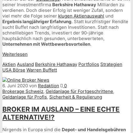
seiner Investmentfirma
Berkshire Hathaway
Milliarden zu
verdienen. Doch dieser Erfolg ist weniger Zufall, sondern
viel mehr die Folge seiner
klugen Aktienauswahl
und
Ergebnis langjähriger Erfahrung
. Statt kurzfristiger Rendite
sucht Buffet nach langfristigen Investitionen. Statt nach
schnelllebigen Trends, investiert der 90-jährige
hauptsächlich nach gesunden, unterbewerteten,
Unternehmen mit Wettbewerbsvorteilen
.
Weiterlesen
Aktien
Ausland
Berkshire Hathaway
Portfolios
Strategien
USA Börse
Warren Buffett
6. Juni 2020
von
Redaktion
0
Brokerage Schweiz
,
Geldanlage für Fortgeschrittene
,
Geldanlage für Profis
,
Sicherheit & Regulierung
BROKER IM AUSLAND – EINE ECHTE
ALTERNATIVE!?
Nirgends in Europa sind die
Depot- und Handelsgebühren