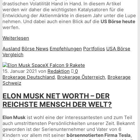
drastischen Volatilität Hand in Hand. In diesem Artikel
werden wir daher die wichtigsten Katalysatoren für die
Entwicklung der Aktienmärkte in diesem Jahr unter die Lupe
nehmen. Und dabei auch einen Blick auf die
US Börse heute
werfen.
Weiterlesen
Ausland
Börse News
Empfehlungen
Portfolios
USA Börse
Vergleich
15. Januar 2021
von
Redaktion
0
Brokerage Deutschland
,
Brokerage Österreich
,
Brokerage
Schweiz
ELON MUSK NET WORTH – DER
REICHSTE MENSCH DER WELT?
Elon Musk
ist wohl eine der interessantesten und zum Teil
auch umstrittensten Persönlichkeiten unserer Zeit. Bekannt
geworden ist der Serienunternehmer und Vater von 6
Kindern vor allem mit seiner
börsennotierten Firma Tesla
,