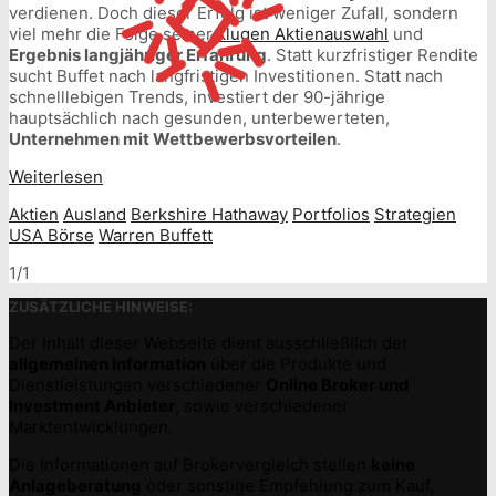
verdienen. Doch dieser Erfolg ist weniger Zufall, sondern
viel mehr die Folge seiner
klugen Aktienauswahl
und
Ergebnis langjähriger Erfahrung
. Statt kurzfristiger Rendite
sucht Buffet nach langfristigen Investitionen. Statt nach
schnelllebigen Trends, investiert der 90-jährige
hauptsächlich nach gesunden, unterbewerteten,
Unternehmen mit Wettbewerbsvorteilen
.
Weiterlesen
Aktien
Ausland
Berkshire Hathaway
Portfolios
Strategien
USA Börse
Warren Buffett
1/1
ZUSÄTZLICHE HINWEISE:
Der Inhalt dieser Webseite dient ausschließlich der
allgemeinen Information
über die Produkte und
Dienstleistungen verschiedener
Online Broker und
Investment Anbieter
, sowie verschiedener
Marktentwicklungen.
Die Informationen auf Brokervergleich stellen
keine
Anlageberatung
oder sonstige Empfehlung zum Kauf,