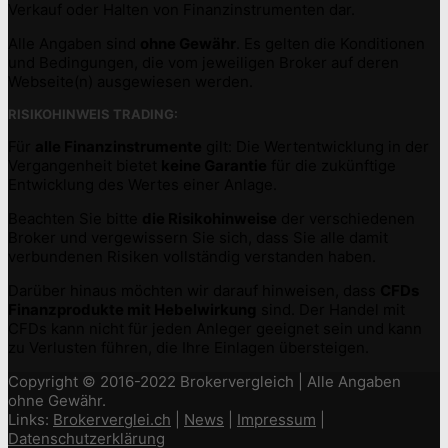
Verkauf oder Halten von Finanzinstrumenten dar.
Alle Angaben sind
ohne Gewähr
. Es gelten die Konditionen
und Bedingungen, die vom jeweiligen Broker auf deren
Webseite(n) ausgewiesen werden.
RISIKOHINWEIS TRADING:
Für
alle Finanzinstrumente
gilt: Die Wertentwicklung in der
Vergangenheit bietet
keine Garantie
für die zukünftige
Entwicklung des Wertes einer Anlage.
Beachten Sie bitte
die Risikohinweise
der verschiedenen
Broker und vergewissern Sie sich, dass Sie alle damit
verbundenen Risiken vollständig verstanden haben.
Darüber hinaus möchten wir darauf hinweisen, dass
CFDs
Finanzprodukte mit Hebelwirkung
sind. Der Handel mit
CFDs kann nicht für jeden Anleger geeignet sein und kann
zu Verlusten führen, die Ihre Einlagen übersteigen.
Copyright © 2016-2022 Brokervergleich | Alle Angaben
ohne Gewähr.
Links:
Brokerverglei.ch
|
News
|
Impressum
|
Datenschutzerklärung