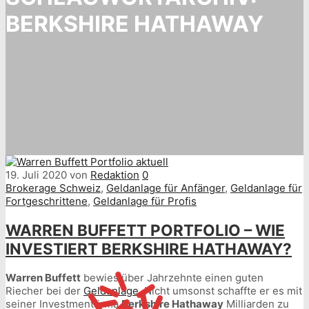
BERKSHIRE HATHAWAY
19. Juli 2020
von
Redaktion
0
Brokerage Schweiz
,
Geldanlage für Anfänger
,
Geldanlage für
Fortgeschrittene
,
Geldanlage für Profis
WARREN BUFFETT PORTFOLIO – WIE
INVESTIERT BERKSHIRE HATHAWAY?
Warren Buffett
bewies über Jahrzehnte einen guten
Riecher bei der
Geldanlage
. Nicht umsonst schaffte er es mit
seiner Investmentfirma
Berkshire Hathaway
Milliarden zu