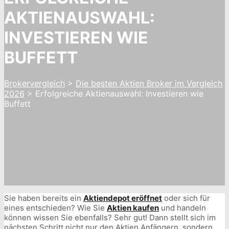
AKTIENAUSWAHL:
INVESTIEREN WIE
BUFFETT
Brokervergleich
>
Die besten Aktien Broker im Vergleich
2026
>
Erfolgreiche Aktienauswahl: Investieren wie
Buffett
Sie haben bereits ein
Aktiendepot eröffnet
oder sich für
eines entschieden? Wie Sie
Aktien kaufen
und handeln
können wissen Sie ebenfalls? Sehr gut! Dann stellt sich im
nächsten Schritt nicht nur den Aktien Anfängern, sondern