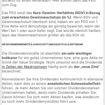
attraktiv für einen Aktienkauf? Hier kommt dann das PEG
zum Zug.
Das PEG setzt das
Kurs-Gewinn-Verhältnis (KGV) in Bezug
zum erwarteten Gewinnwachstum (in %)
. Wenn KGV und
Gewinnwachstum identisch sind, haben wir ein PEG von 1.
Eine Aktie wird demzufolge als günstig bewertet, wenn der
Wert bei 1 oder auch tiefer liegt. Das würde nämlich heißen,
dass das Gewinnwachstum größer als das KGV ist.
DIE DIVIDENDENRENDITE & AUSSCHÜTTUNGSQUOTE ALS KRITERIUM
Die Dividendenrendite ist ebenfalls
ein sehr wichtiger
Indikator
für ein gutes Unternehmen bzw. eine gute Aktie im
Sinne der Value Strategie. Nicht umsonst wird die Dividende
in Zeiten der Niedrigzinsen
häufig auch als
der „neue Zins“
bezeichnet.
Reinvestieren Sie Ihre Dividenden kontinuierlich in ebenjene
Aktien, kann dies zu einem
ansehnlichen Schneeballeffekt
führen. Je mehr Aktien Sie von solchen Dividendenstarken
Unternehmen halten, desto mehr Dividende erhalten Sie.
Davon können Sie sich mehr Aktien kaufen, was wiederum
zu noch mehr Dividenden(rendite) führt usw.