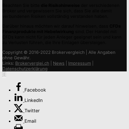
Beachten Sie bitte
die Risikohinweise
der verschiedenen
Broker und vergewissern Sie sich, dass Sie alle damit
verbundenen Risiken vollständig verstanden haben.
Darüber hinaus möchten wir darauf hinweisen, dass
CFDs
Finanzprodukte mit Hebelwirkung
sind. Der Handel mit
CFDs kann nicht für jeden Anleger geeignet sein und kann
zu Verlusten führen, die Ihre Einlagen übersteigen.
Copyright © 2016-2022 Brokervergleich | Alle Angaben
ohne Gewähr.
Links:
Brokerverglei.ch
|
News
|
Impressum
|
Datenschutzerklärung
Facebook
LinkedIn
Twitter
Email