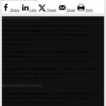
Share
Link
Tweet
Email
Print
ZUSÄTZLICHE HINWEISE:
Der Inhalt dieser Webseite dient ausschließlich der
allgemeinen Information
über die Produkte und
Dienstleistungen verschiedener
Online Broker und
Investment Anbieter
, sowie verschiedener
Marktentwicklungen.
Die Informationen auf Brokervergleich stellen
keine
Anlageberatung
oder sonstige Empfehlung zum Kauf,
Verkauf oder Halten von Finanzinstrumenten dar.
Alle Angaben sind
ohne Gewähr
. Es gelten die Konditionen
und Bedingungen, die vom jeweiligen Broker auf deren
Webseite(n) ausgewiesen werden.
RISIKOHINWEIS TRADING:
Für
alle Finanzinstrumente
gilt: Die Wertentwicklung in der
Vergangenheit bietet
keine Garantie
für die zukünftige
Entwicklung des Wertes einer Anlage.