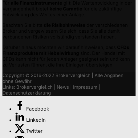
Für
alle Finanzinstrumente
gilt: Die Wertentwicklung in der
Vergangenheit bietet
keine Garantie
für die zukünftige
Entwicklung des Wertes einer Anlage.
Beachten Sie bitte
die Risikohinweise
der verschiedenen
Broker und vergewissern Sie sich, dass Sie alle damit
verbundenen Risiken vollständig verstanden haben.
Darüber hinaus möchten wir darauf hinweisen, dass
CFDs
Finanzprodukte mit Hebelwirkung
sind. Der Handel mit
CFDs kann nicht für jeden Anleger geeignet sein und kann
zu Verlusten führen, die Ihre Einlagen übersteigen.
Copyright © 2016-2022 Brokervergleich | Alle Angaben
ohne Gewähr.
Links:
Brokerverglei.ch
|
News
|
Impressum
|
Datenschutzerklärung
Facebook
LinkedIn
Twitter