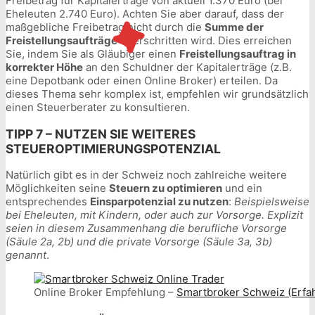
Freibetrag für Kapitalerträge von aktuell 1.370 Euro (bei
Eheleuten 2.740 Euro). Achten Sie aber darauf, dass der
maßgebliche Freibetrag nicht durch die
Summe der
Freistellungsaufträge
überschritten wird. Dies erreichen
Sie, indem Sie als Gläubiger einen
Freistellungsauftrag in
korrekter Höhe
an den Schuldner der Kapitalerträge (z.B.
eine Depotbank oder einen Online Broker) erteilen. Da
dieses Thema sehr komplex ist, empfehlen wir grundsätzlich
einen Steuerberater zu konsultieren.
TIPP 7 – NUTZEN SIE WEITERES
STEUEROPTIMIERUNGSPOTENZIAL
Natürlich gibt es in der Schweiz noch zahlreiche weitere
Möglichkeiten seine
Steuern zu optimieren
und ein
entsprechendes
Einsparpotenzial zu nutzen
:
Beispielsweise
bei Eheleuten, mit Kindern, oder auch zur Vorsorge. Explizit
seien in diesem Zusammenhang die berufliche Vorsorge
(Säule 2a, 2b) und die private Vorsorge (Säule 3a, 3b)
genannt
.
Online Broker Empfehlung –
Smartbroker Schweiz (Erfa