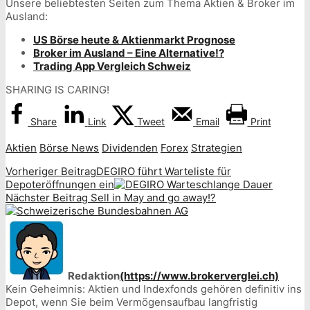
Unsere beliebtesten Seiten zum Thema Aktien & Broker im
Ausland:
US Börse heute & Aktienmarkt Prognose
Broker im Ausland – Eine Alternative!?
Trading App Vergleich Schweiz
SHARING IS CARING!
Share
Link
Tweet
Email
Print
Aktien
Börse News
Dividenden
Forex
Strategien
Vorheriger Beitrag
DEGIRO führt Warteliste für
Depoteröffnungen ein
Nächster Beitrag
Sell in May and go away!?
Redaktion
(https://www.brokerverglei.ch)
Kein Geheimnis: Aktien und Indexfonds gehören definitiv ins
Depot, wenn Sie beim Vermögensaufbau langfristig