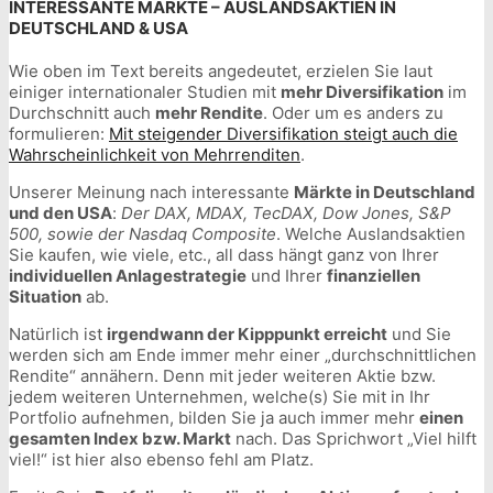
INTERESSANTE MÄRKTE – AUSLANDSAKTIEN IN
DEUTSCHLAND & USA
Wie oben im Text bereits angedeutet, erzielen Sie laut
einiger internationaler Studien mit
mehr Diversifikation
im
Durchschnitt auch
mehr Rendite
. Oder um es anders zu
formulieren:
Mit steigender Diversifikation steigt auch die
Wahrscheinlichkeit von Mehrrenditen
.
Unserer Meinung nach interessante
Märkte in Deutschland
und den USA
:
Der DAX, MDAX, TecDAX, Dow Jones, S&P
500, sowie der Nasdaq Composite
. Welche Auslandsaktien
Sie kaufen, wie viele, etc., all dass hängt ganz von Ihrer
individuellen Anlagestrategie
und Ihrer
finanziellen
Situation
ab.
Natürlich ist
irgendwann der Kipppunkt erreicht
und Sie
werden sich am Ende immer mehr einer „durchschnittlichen
Rendite“ annähern. Denn mit jeder weiteren Aktie bzw.
jedem weiteren Unternehmen, welche(s) Sie mit in Ihr
Portfolio aufnehmen, bilden Sie ja auch immer mehr
einen
gesamten Index bzw. Markt
nach. Das Sprichwort „Viel hilft
viel!“ ist hier also ebenso fehl am Platz.