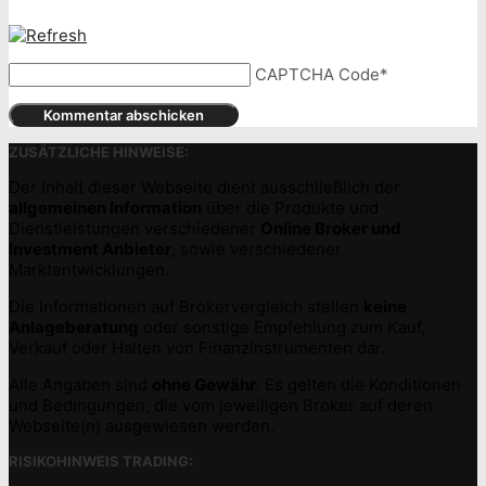
CAPTCHA Code
*
ZUSÄTZLICHE HINWEISE:
Der Inhalt dieser Webseite dient ausschließlich der
allgemeinen Information
über die Produkte und
Dienstleistungen verschiedener
Online Broker und
Investment Anbieter
, sowie verschiedener
Marktentwicklungen.
Die Informationen auf Brokervergleich stellen
keine
Anlageberatung
oder sonstige Empfehlung zum Kauf,
Verkauf oder Halten von Finanzinstrumenten dar.
Alle Angaben sind
ohne Gewähr
. Es gelten die Konditionen
und Bedingungen, die vom jeweiligen Broker auf deren
Webseite(n) ausgewiesen werden.
RISIKOHINWEIS TRADING: