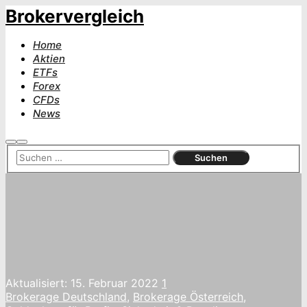
Brokervergleich
Home
Aktien
ETFs
Forex
CFDs
News
Suchen
Hauptmenü
Aktualisiert:
15. Februar 2022
1
Brokerage Deutschland
,
Brokerage Österreich
,