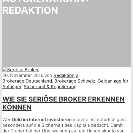
REDAKTION
20. November 2016
von
Redaktion
2
Brokerage Deutschland
,
Brokerage Schweiz
,
Geldanlage für
Anfänger
,
Sicherheit & Regulierung
WIE SIE SERIÖSE BROKER ERKENNEN
KÖNNEN
Wer
Geld im Internet investieren
möchte, ist natürlich ganz
besonders auf die Sicherheit des Kapitals bedacht. Damit
der Trader bei der Überweisung auf ein Handelskonto vor