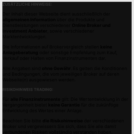
ZUSÄTZLICHE HINWEISE:
BEITRÄGE
Der Inhalt dieser Webseite dient ausschließlich der
allgemeinen Information
über die Produkte und
Dienstleistungen verschiedener
Online Broker und
Investment Anbieter
, sowie verschiedener
Marktentwicklungen.
Die Informationen auf Brokervergleich stellen
keine
Anlageberatung
oder sonstige Empfehlung zum Kauf,
Verkauf oder Halten von Finanzinstrumenten dar.
Alle Angaben sind
ohne Gewähr
. Es gelten die Konditionen
und Bedingungen, die vom jeweiligen Broker auf deren
Webseite(n) ausgewiesen werden.
RISIKOHINWEIS TRADING:
Für
alle Finanzinstrumente
gilt: Die Wertentwicklung in der
Vergangenheit bietet
keine Garantie
für die zukünftige
Entwicklung des Wertes einer Anlage.
Beachten Sie bitte
die Risikohinweise
der verschiedenen
Broker und vergewissern Sie sich, dass Sie alle damit
verbundenen Risiken vollständig verstanden haben.