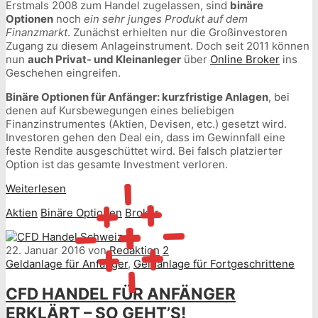
Erstmals 2008 zum Handel zugelassen, sind
binäre
Optionen
noch
ein sehr junges Produkt auf dem
Finanzmarkt
. Zunächst erhielten nur die Großinvestoren
Zugang zu diesem Anlageinstrument. Doch seit 2011 können
nun
auch Privat- und Kleinanleger
über
Online Broker
ins
Geschehen eingreifen.
Binäre Optionen für Anfänger: kurzfristige Anlagen
, bei
denen auf Kursbewegungen eines beliebigen
Finanzinstrumentes (Aktien, Devisen, etc.) gesetzt wird.
Investoren gehen den Deal ein, dass im Gewinnfall eine
feste Rendite ausgeschüttet wird. Bei falsch platzierter
Option ist das gesamte Investment verloren.
Weiterlesen
Aktien
Binäre Optionen
Broker
22. Januar 2016
von
Redaktion
2
Geldanlage für Anfänger
,
Geldanlage für Fortgeschrittene
CFD HANDEL FÜR ANFÄNGER
ERKLÄRT – SO GEHT’S!