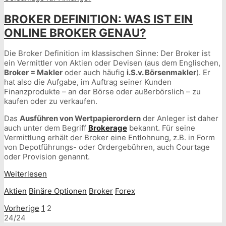
BROKER DEFINITION: WAS IST EIN
ONLINE BROKER GENAU?
Die Broker Definition im klassischen Sinne: Der Broker ist
ein Vermittler von Aktien oder Devisen (aus dem Englischen,
Broker = Makler
oder auch häufig
i.S.v. Börsenmakler
). Er
hat also die Aufgabe, im Auftrag seiner Kunden
Finanzprodukte – an der Börse oder außerbörslich – zu
kaufen oder zu verkaufen.
Das
Ausführen von Wertpapierordern
der Anleger ist daher
auch unter dem Begriff
Brokerage
bekannt. Für seine
Vermittlung erhält der Broker eine Entlohnung, z.B. in Form
von Depotführungs- oder Ordergebühren, auch Courtage
oder Provision genannt.
Weiterlesen
Aktien
Binäre Optionen
Broker
Forex
SEITENNUMMERIERUNG
Vorherige
1
2
24/24
DER