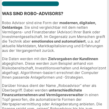
Alle Broker im Vergleich
WAS SIND ROBO-ADVISORS?
Robo Advisor sind eine Form der
modernen, digitalen,
Geldanlage
. Sie sind vergleichbar mit dem netten
Vermögens- und Finanzberater (Advisor) Ihrer Bank oder
Investmentgesellschaft. Im Gegensatz zum Menschen greift
die Technik aber
emotionslos und automatisiert
, u.a. auf
aktuelle Marktdaten, Marktkapitalisierung und Erfahrungen
aus der Vergangenheit zurück.
Die Daten werden mit den
Zielvorgaben der KundInnen
abgeglichen. Diese werden zum Beispiel anhand von
Risikobereitschaft, Investitionsverhalten und Anlagehorizont
abgefragt. Algorithmen-basiert errechnet der Computer
Ihnen passende Anlageformen und -Strategien.
Darüber hinaus dient der Name „Roboadvisor“ eher als
Überbegriff. Dabei werden
unterschiedlichste
Finanzunternehmen und Vermögensverwalter
in einen
Topf geworfen, die automatisierte Formen der
Wertpapiervermittlung oder Anlageberatung anbieten. Die
Spanne reicht vom „reinen“ Roboadvisor bis hin zum