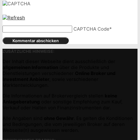
CAPTCHA Code
*
ZUSÄTZLICHE HINWEISE:
Der Inhalt dieser Webseite dient ausschließlich der
allgemeinen Information
über die Produkte und
Dienstleistungen verschiedener
Online Broker und
Investment Anbieter
, sowie verschiedener
Marktentwicklungen.
Die Informationen auf Brokervergleich stellen
keine
Anlageberatung
oder sonstige Empfehlung zum Kauf,
Verkauf oder Halten von Finanzinstrumenten dar.
Alle Angaben sind
ohne Gewähr
. Es gelten die Konditionen
und Bedingungen, die vom jeweiligen Broker auf deren
Webseite(n) ausgewiesen werden.