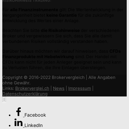
RISIKOHINWEIS TRADING:
Für
alle Finanzinstrumente
gilt: Die Wertentwicklung in der
Vergangenheit bietet
keine Garantie
für die zukünftige
Entwicklung des Wertes einer Anlage.
Beachten Sie bitte
die Risikohinweise
der verschiedenen
Broker und vergewissern Sie sich, dass Sie alle damit
verbundenen Risiken vollständig verstanden haben.
Darüber hinaus möchten wir darauf hinweisen, dass
CFDs
Finanzprodukte mit Hebelwirkung
sind. Der Handel mit
CFDs kann nicht für jeden Anleger geeignet sein und kann
zu Verlusten führen, die Ihre Einlagen übersteigen.
Copyright © 2016-2022 Brokervergleich | Alle Angaben
ohne Gewähr.
Links:
Brokerverglei.ch
|
News
|
Impressum
|
Datenschutzerklärung
Facebook
LinkedIn