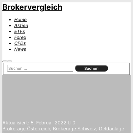
Brokervergleich
Home
Aktien
ETFs
Forex
CFDs
News
Suchen
Hauptmenü
Aktualisiert:
5. Februar 2022
0
Brokerage Österreich
,
Brokerage Schweiz
,
Geldanlage