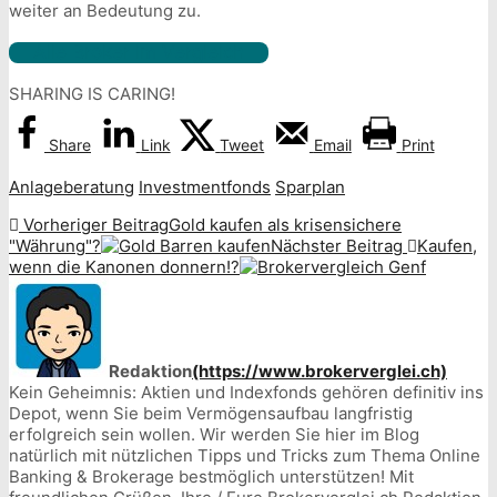
weiter an Bedeutung zu.
Alle Broker im Vergleich
SHARING IS CARING!
Share
Link
Tweet
Email
Print
Anlageberatung
Investmentfonds
Sparplan
Vorheriger Beitrag
Gold kaufen als krisensichere
"Währung"?
Nächster Beitrag
Kaufen,
wenn die Kanonen donnern!?
Redaktion
(https://www.brokerverglei.ch)
Kein Geheimnis: Aktien und Indexfonds gehören definitiv ins
Depot, wenn Sie beim Vermögensaufbau langfristig
erfolgreich sein wollen. Wir werden Sie hier im Blog
natürlich mit nützlichen Tipps und Tricks zum Thema Online
Banking & Brokerage bestmöglich unterstützen! Mit