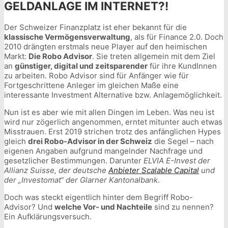
GELDANLAGE IM INTERNET?!
Der Schweizer Finanzplatz ist eher bekannt für die
klassische Vermögensverwaltung
, als für Finance 2.0. Doch
2010 drängten erstmals neue Player auf den heimischen
Markt:
Die Robo Advisor
. Sie treten allgemein mit dem Ziel
an
günstiger, digital und zeitsparender
für ihre KundInnen
zu arbeiten. Robo Advisor sind für Anfänger wie für
Fortgeschrittene Anleger im gleichen Maße eine
interessante Investment Alternative bzw. Anlagemöglichkeit.
Nun ist es aber wie mit allen Dingen im Leben. Was neu ist
wird nur zögerlich angenommen, erntet mitunter auch etwas
Misstrauen. Erst 2019 strichen trotz des anfänglichen Hypes
gleich
drei Robo-Advisor in der Schweiz
die Segel – nach
eigenen Angaben aufgrund mangelnder Nachfrage und
gesetzlicher Bestimmungen. Darunter
ELVIA E-Invest der
Allianz Suisse, der deutsche
Anbieter Scalable Capital
und
der „Investomat“ der Glarner Kantonalbank
.
Doch was steckt eigentlich hinter dem Begriff Robo-
Advisor? Und
welche Vor- und Nachteile
sind zu nennen?
Ein Aufklärungsversuch.