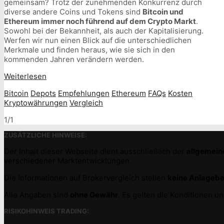
gemeinsam? Trotz der zunehmenden Konkurrenz durch
diverse andere Coins und Tokens sind
Bitcoin und
Ethereum immer noch führend auf dem Crypto Markt
.
Sowohl bei der Bekannheit, als auch der Kapitalisierung.
Werfen wir nun einen Blick auf die unterschiedlichen
Merkmale und finden heraus, wie sie sich in den
kommenden Jahren verändern werden.
Weiterlesen
Bitcoin
Depots
Empfehlungen
Ethereum
FAQs
Kosten
Kryptowährungen
Vergleich
1/1
ZUSÄTZLICHE HINWEISE:
Der Inhalt dieser Webseite dient ausschließlich der
allgemein
verschiedener Marktentwicklungen.
Die Informationen auf Brokervergleich stellen
keine Anlageb
Alle Angaben sind
ohne Gewähr
. Es gelten die Konditionen 
RISIKOHINWEIS TRADING: