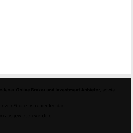
hiedener
Online Broker und Investment Anbieter
, sowie
n von Finanzinstrumenten dar.
e(n) ausgewiesen werden.