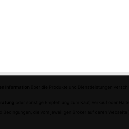
en Information
über die Produkte und Dienstleistungen versc
eratung
oder sonstige Empfehlung zum Kauf, Verkauf oder Halte
und Bedingungen, die vom jeweiligen Broker auf deren Webseit