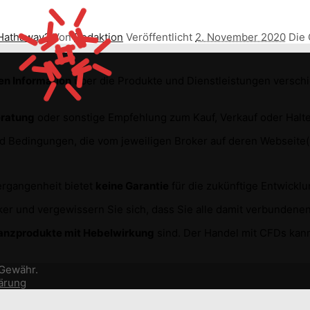
 Hathaway?
Von
Redaktion
Veröffentlicht
2. November 2020
Die 
en Information
über die Produkte und Dienstleistungen versc
eratung
oder sonstige Empfehlung zum Kauf, Verkauf oder Halte
und Bedingungen, die vom jeweiligen Broker auf deren Webseit
Vergangenheit bietet
keine Garantie
für die zukünftige Entwickl
r und vergewissern Sie sich, dass Sie alle damit verbundenen
anzprodukte mit Hebelwirkung
sind. Der Handel mit CFDs kann
 Gewähr.
ärung