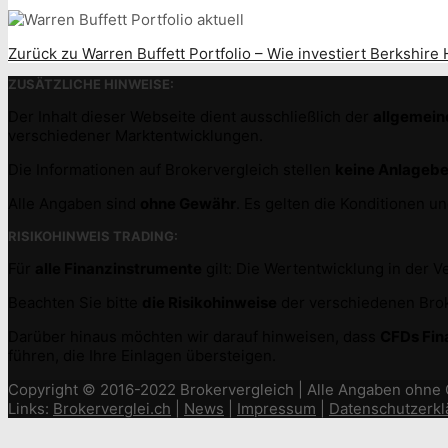
Zurück zu Warren Buffett Portfolio – Wie investiert Berkshire
ZUSÄTZLICHE HINWEISE:
Der Inhalt dieser Webseite dient ausschließlich der
allgemein
verschiedener Marktentwicklungen.
Die Informationen auf Brokervergleich stellen
keine Anlageb
Alle Angaben sind
ohne Gewähr
. Es gelten die Konditionen 
RISIKOHINWEIS TRADING:
Für
alle Finanzinstrumente
gilt: Die Wertentwicklung in der 
Beachten Sie bitte
die Risikohinweise
der verschiedenen Broke
Darüber hinaus möchten wir darauf hinweisen, dass
CFDs Fin
führen, die Ihre Einlagen übersteigen.
Copyright © 2016-2022 Brokervergleich | Alle Angaben ohne
Links:
Brokerverglei.ch
|
News
|
Impressum
|
Datenschutzerkl