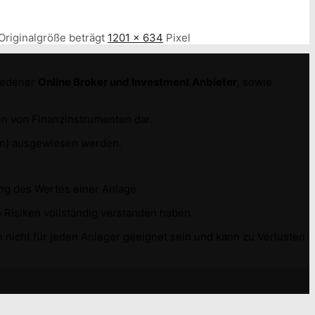
Originalgröße beträgt
1201 × 634
Pixel
hiedener
Online Broker und Investment Anbieter
, sowie
n von Finanzinstrumenten dar.
e(n) ausgewiesen werden.
ung des Wertes einer Anlage.
 Risiken vollständig verstanden haben.
 nicht für jeden Anleger geeignet sein und kann zu Verlusten