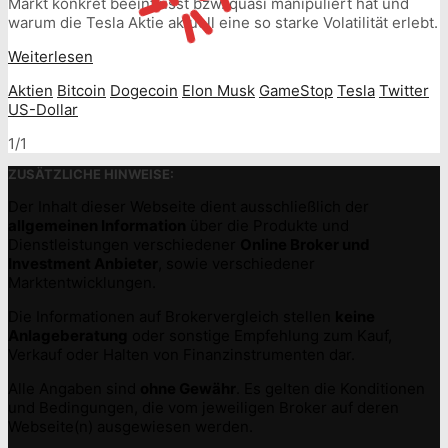
Markt konkret beeinflusst bzw. quasi manipuliert hat und
warum die Tesla Aktie aktuell eine so starke Volatilität erlebt.
Weiterlesen
Aktien
Bitcoin
Dogecoin
Elon Musk
GameStop
Tesla
Twitter
US-Dollar
1/1
ZUSÄTZLICHE HINWEISE:
Der Inhalt dieser Webseite dient ausschließlich der
allgemeinen Information
über die Produkte und
Dienstleistungen verschiedener
Online Broker und
Investment Anbieter
, sowie verschiedener
Marktentwicklungen.
Die Informationen auf Brokervergleich stellen
keine
Anlageberatung
oder sonstige Empfehlung zum Kauf,
Verkauf oder Halten von Finanzinstrumenten dar.
Alle Angaben sind
ohne Gewähr
. Es gelten die Konditionen
und Bedingungen, die vom jeweiligen Broker auf deren
Webseite(n) ausgewiesen werden.