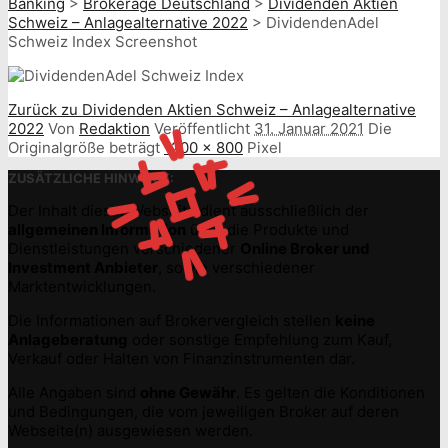
Banking
>
Brokerage Deutschland
>
Dividenden Aktien
Schweiz – Anlagealternative 2022
>
DividendenAdel
Schweiz Index Screenshot
Zurück zu Dividenden Aktien Schweiz – Anlagealternative
2022
Von
Redaktion
Veröffentlicht
31. Januar 2021
Die
Originalgröße beträgt
1200 × 800
Pixel
ZUSÄTZLICHE HINWEISE:
Der Inhalt dieser Webseite dient ausschließlich der
allgemeinen Information
über die Produkte und
Dienstleistungen verschiedener
Online Broker und
Investment Anbieter
, sowie verschiedener
Marktentwicklungen.
Die Informationen auf Brokervergleich stellen
keine
Anlageberatung
oder sonstige Empfehlung zum Kauf,
Verkauf oder Halten von Finanzinstrumenten dar.
Alle Angaben sind
ohne Gewähr
. Es gelten die Konditionen
und Bedingungen, die vom jeweiligen Broker auf deren
Webseite(n) ausgewiesen werden.