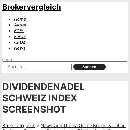
Brokervergleich
Home
Aktien
ETFs
Forex
CFDs
News
Suchen
Hauptmenü
DIVIDENDENADEL
SCHWEIZ INDEX
SCREENSHOT
Brokervergleich
>
News zum Thema Online Broker & Online