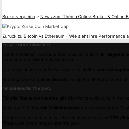
Brokervergleich
>
News zum Thema Online Broker & Online B
Zurück zu Bitcoin vs Ethereum – Wie sieht ihre Performance 
ZUSÄTZLICHE HINWEISE:
Der Inhalt dieser Webseite dient ausschließlich der
allgemein
verschiedener Marktentwicklungen.
Die Informationen auf Brokervergleich stellen
keine Anlageb
Alle Angaben sind
ohne Gewähr
. Es gelten die Konditionen 
RISIKOHINWEIS TRADING:
Für
alle Finanzinstrumente
gilt: Die Wertentwicklung in der 
Beachten Sie bitte
die Risikohinweise
der verschiedenen Broke
Darüber hinaus möchten wir darauf hinweisen, dass
CFDs Fin
führen, die Ihre Einlagen übersteigen.