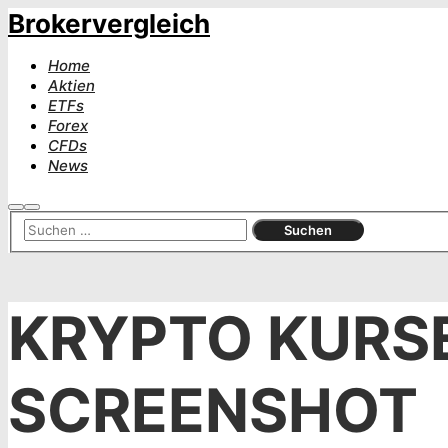
Brokervergleich
Home
Aktien
ETFs
Forex
CFDs
News
Suchen
Hauptmenü
KRYPTO KURS
SCREENSHOT