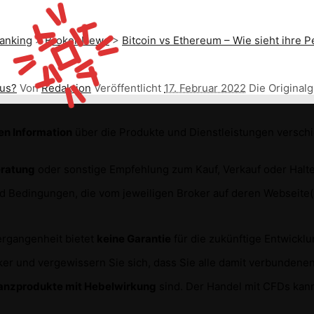
anking
>
Broker News
>
Bitcoin vs Ethereum – Wie sieht ihre 
aus?
Von
Redaktion
Veröffentlicht
17. Februar 2022
Die Original
en Information
über die Produkte und Dienstleistungen versc
eratung
oder sonstige Empfehlung zum Kauf, Verkauf oder Halte
und Bedingungen, die vom jeweiligen Broker auf deren Webseit
Vergangenheit bietet
keine Garantie
für die zukünftige Entwickl
r und vergewissern Sie sich, dass Sie alle damit verbundenen
anzprodukte mit Hebelwirkung
sind. Der Handel mit CFDs kann