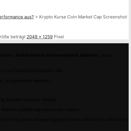
Performance aus?
>
Krypto Kurse Coin Market Cap Screenshot
größe beträgt
2048 × 1259
Pixel
hiedener
Online Broker und Investment Anbieter
, sowie
n von Finanzinstrumenten dar.
e(n) ausgewiesen werden.
ung des Wertes einer Anlage.
 Risiken vollständig verstanden haben.
 nicht für jeden Anleger geeignet sein und kann zu Verlusten