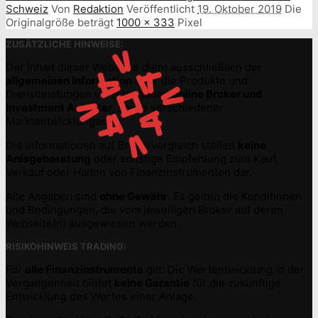
Schweiz
Von
Redaktion
Veröffentlicht
19. Oktober 2019
Die
Originalgröße beträgt
1000 × 333
Pixel
ZUSÄTZLICHE HINWEISE:
Der Inhalt dieser Webseite dient ausschließlich der
allgemeinen Information
über die Produkte und
Dienstleistungen verschiedener
Online Broker und
Investment Anbieter
, sowie verschiedener
Marktentwicklungen.
Die Informationen auf Brokervergleich stellen
keine
Anlageberatung
oder sonstige Empfehlung zum Kauf,
Verkauf oder Halten von Finanzinstrumenten dar.
Alle Angaben sind
ohne Gewähr
. Es gelten die Konditionen
und Bedingungen, die vom jeweiligen Broker auf deren
Webseite(n) ausgewiesen werden.
RISIKOHINWEIS TRADING:
Für
alle Finanzinstrumente
gilt: Die Wertentwicklung in der
Vergangenheit bietet
keine Garantie
für die zukünftige
Entwicklung des Wertes einer Anlage.