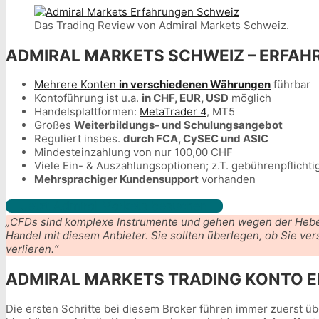
Das Trading Review von Admiral Markets Schweiz.
ADMIRAL MARKETS SCHWEIZ – ERFAH
Mehrere Konten
in verschiedenen Währungen
führbar
Kontoführung ist u.a.
in CHF, EUR, USD
möglich
Handelsplattformen:
MetaTrader 4
, MT5
Großes
Weiterbildungs- und Schulungsangebot
Reguliert insbes.
durch FCA, CySEC und ASIC
Mindesteinzahlung von nur 100,00 CHF
Viele Ein- & Auszahlungsoptionen; z.T. gebührenpflichti
Mehrsprachiger Kundensupport
vorhanden
Jetzt Admiral Markets besuchen
„CFDs sind komplexe Instrumente und gehen wegen der Hebelw
Handel mit diesem Anbieter. Sie sollten überlegen, ob Sie ve
verlieren.“
ADMIRAL MARKETS TRADING KONTO 
Die ersten Schritte bei diesem Broker führen immer zuerst ü