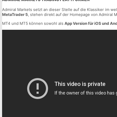
Admiral Markets setzt an dieser Stelle auf die Klassiker im w
MetaTrader 5
, stehen direkt auf der Homepage von Admiral 
MT4 und MT5 können sowohl als
App Version für iOS und An