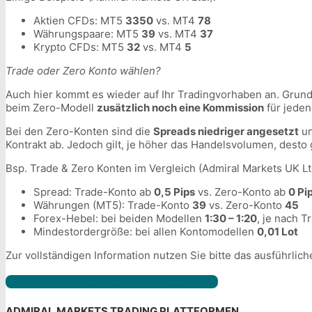
Aktien CFDs: MT5
3350
vs. MT4
78
Währungspaare: MT5
39
vs. MT4
37
Krypto CFDs: MT5
32
vs. MT4
5
Trade oder Zero Konto wählen?
Auch hier kommt es wieder auf Ihr Tradingvorhaben an. Grunds
beim Zero-Modell
zusätzlich noch eine Kommission
für jeden
Bei den Zero-Konten sind die
Spreads niedriger angesetzt
un
Kontrakt ab. Jedoch gilt, je höher das Handelsvolumen, desto
Bsp. Trade & Zero Konten im Vergleich (Admiral Markets UK Ltd
Spread: Trade-Konto ab
0,5 Pips
vs. Zero-Konto ab
0 Pi
Währungen (MT5): Trade-Konto
39
vs. Zero-Konto
45
Forex-Hebel: bei beiden Modellen
1:30 – 1:20
, je nach 
Mindestordergröße: bei allen Kontomodellen
0,01 Lot
Zur vollständigen Information nutzen Sie bitte das ausführli
Jetzt Admiral Markets besuchen
ADMIRAL MARKETS TRADING PLATTFORMEN