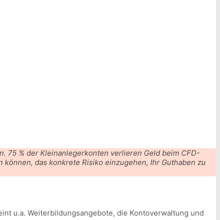
n. 75 % der Kleinanlegerkonten verlieren Geld beim CFD-
en können, das konkrete Risiko einzugehen, Ihr Guthaben zu
eint u.a. Weiterbildungsangebote, die Kontoverwaltung und