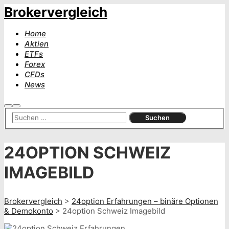
Brokervergleich
Home
Aktien
ETFs
Forex
CFDs
News
Suchen
Hauptmenü
24OPTION SCHWEIZ
IMAGEBILD
Brokervergleich
>
24option Erfahrungen – binäre Optionen
& Demokonto
>
24option Schweiz Imagebild