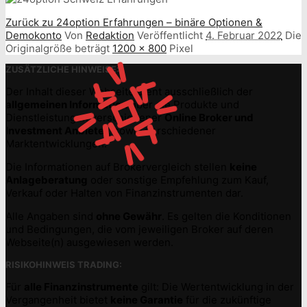
Zurück zu 24option Erfahrungen – binäre Optionen &
Demokonto
Von
Redaktion
Veröffentlicht
4. Februar 2022
Die
Originalgröße beträgt
1200 × 800
Pixel
ZUSÄTZLICHE HINWEISE:
Der Inhalt dieser Webseite dient ausschließlich der
allgemeinen Information
über die Produkte und
Dienstleistungen verschiedener
Online Broker und
Investment Anbieter
, sowie verschiedener
Marktentwicklungen.
Die Informationen auf Brokervergleich stellen
keine
Anlageberatung
oder sonstige Empfehlung zum Kauf,
Verkauf oder Halten von Finanzinstrumenten dar.
Alle Angaben sind
ohne Gewähr
. Es gelten die Konditionen
und Bedingungen, die vom jeweiligen Broker auf deren
Webseite(n) ausgewiesen werden.
RISIKOHINWEIS TRADING:
Für
alle Finanzinstrumente
gilt: Die Wertentwicklung in der
Vergangenheit bietet
keine Garantie
für die zukünftige