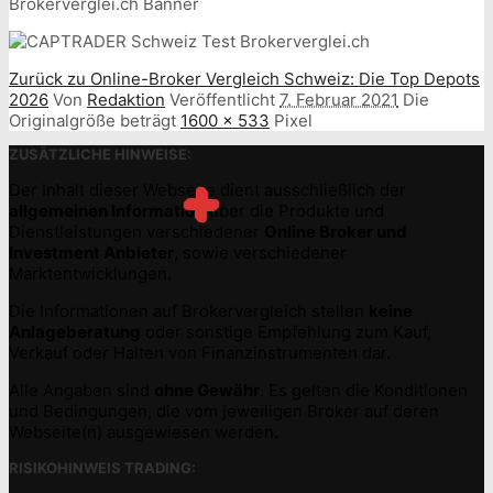
Brokerverglei.ch Banner
Zurück zu Online-Broker Vergleich Schweiz: Die Top Depots
2026
Von
Redaktion
Veröffentlicht
7. Februar 2021
Die
Originalgröße beträgt
1600 × 533
Pixel
ZUSÄTZLICHE HINWEISE:
Der Inhalt dieser Webseite dient ausschließlich der
allgemeinen Information
über die Produkte und
Dienstleistungen verschiedener
Online Broker und
Investment Anbieter
, sowie verschiedener
Marktentwicklungen.
Die Informationen auf Brokervergleich stellen
keine
Anlageberatung
oder sonstige Empfehlung zum Kauf,
Verkauf oder Halten von Finanzinstrumenten dar.
Alle Angaben sind
ohne Gewähr
. Es gelten die Konditionen
und Bedingungen, die vom jeweiligen Broker auf deren
Webseite(n) ausgewiesen werden.
RISIKOHINWEIS TRADING: