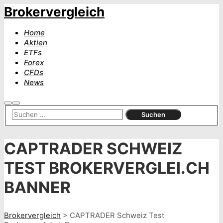
Brokervergleich
Home
Aktien
ETFs
Forex
CFDs
News
Suchen
Hauptmenü
CAPTRADER SCHWEIZ
TEST BROKERVERGLEI.CH
BANNER
Brokervergleich
>
CAPTRADER Schweiz Test