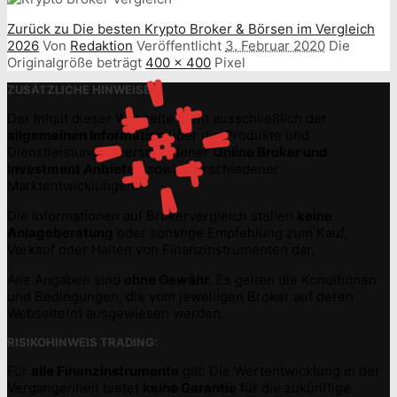
Zurück zu Die besten Krypto Broker & Börsen im Vergleich
2026
Von
Redaktion
Veröffentlicht
3. Februar 2020
Die
Originalgröße beträgt
400 × 400
Pixel
ZUSÄTZLICHE HINWEISE:
Der Inhalt dieser Webseite dient ausschließlich der
allgemeinen Information
über die Produkte und
Dienstleistungen verschiedener
Online Broker und
Investment Anbieter
, sowie verschiedener
Marktentwicklungen.
Die Informationen auf Brokervergleich stellen
keine
Anlageberatung
oder sonstige Empfehlung zum Kauf,
Verkauf oder Halten von Finanzinstrumenten dar.
Alle Angaben sind
ohne Gewähr
. Es gelten die Konditionen
und Bedingungen, die vom jeweiligen Broker auf deren
Webseite(n) ausgewiesen werden.
RISIKOHINWEIS TRADING:
Für
alle Finanzinstrumente
gilt: Die Wertentwicklung in der
Vergangenheit bietet
keine Garantie
für die zukünftige