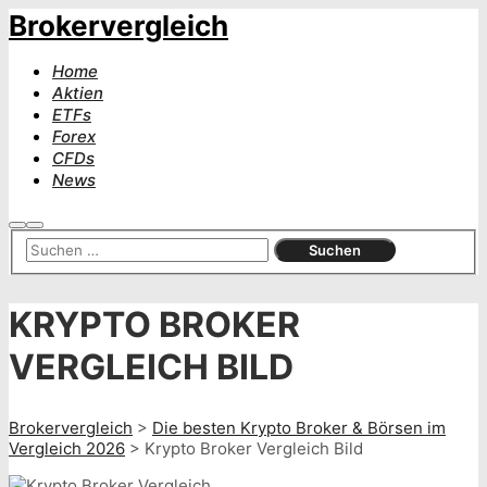
Brokervergleich
Home
Aktien
ETFs
Forex
CFDs
News
Suchen
Hauptmenü
KRYPTO BROKER
VERGLEICH BILD
Brokervergleich
>
Die besten Krypto Broker & Börsen im
Vergleich 2026
>
Krypto Broker Vergleich Bild