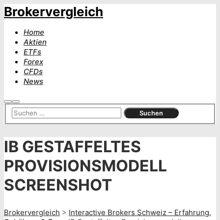
Brokervergleich
Home
Aktien
ETFs
Forex
CFDs
News
Suchen
Hauptmenü
IB GESTAFFELTES
PROVISIONSMODELL
SCREENSHOT
Brokervergleich
>
Interactive Brokers Schweiz – Erfahrung,