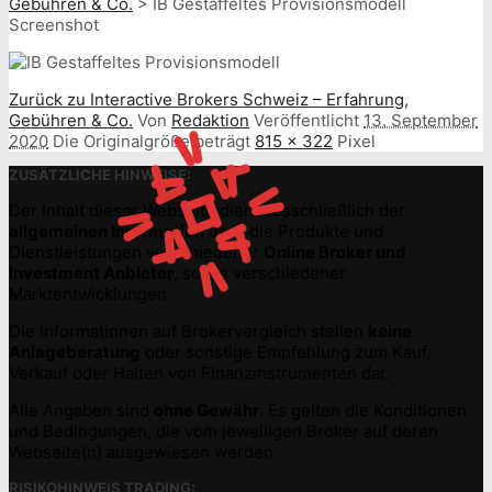
Gebühren & Co.
>
IB Gestaffeltes Provisionsmodell
Screenshot
Zurück zu Interactive Brokers Schweiz – Erfahrung,
Gebühren & Co.
Von
Redaktion
Veröffentlicht
13. September
2020
Die Originalgröße beträgt
815 × 322
Pixel
ZUSÄTZLICHE HINWEISE:
Der Inhalt dieser Webseite dient ausschließlich der
allgemeinen Information
über die Produkte und
Dienstleistungen verschiedener
Online Broker und
Investment Anbieter
, sowie verschiedener
Marktentwicklungen.
Die Informationen auf Brokervergleich stellen
keine
Anlageberatung
oder sonstige Empfehlung zum Kauf,
Verkauf oder Halten von Finanzinstrumenten dar.
Alle Angaben sind
ohne Gewähr
. Es gelten die Konditionen
und Bedingungen, die vom jeweiligen Broker auf deren
Webseite(n) ausgewiesen werden.
RISIKOHINWEIS TRADING: