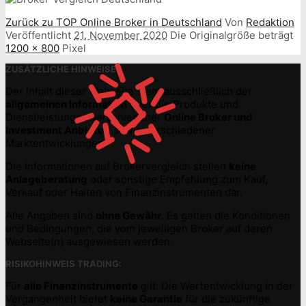
Zurück zu TOP Online Broker in Deutschland
Von
Redaktion
Veröffentlicht
21. November 2020
Die Originalgröße beträgt
1200 × 800
Pixel
ZUSÄTZLICHE HINWEISE:
Der Inhalt dieser Webseite dient ausschließlich der
allgemeinen Information
über die Produkte und
Dienstleistungen verschiedener
Online Broker und
Investment Anbieter
, sowie verschiedener
Marktentwicklungen.
Die Informationen auf Brokervergleich stellen
keine
Anlageberatung
oder sonstige Empfehlung zum Kauf,
Verkauf oder Halten von Finanzinstrumenten dar.
Alle Angaben sind
ohne Gewähr
. Es gelten die Konditionen
und Bedingungen, die vom jeweiligen Broker auf deren
Webseite(n) ausgewiesen werden.
RISIKOHINWEIS TRADING:
Für
alle Finanzinstrumente
gilt: Die Wertentwicklung in der
Vergangenheit bietet
keine Garantie
für die zukünftige