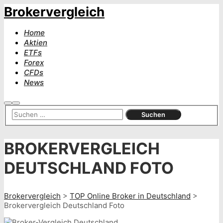
Brokervergleich
Home
Aktien
ETFs
Forex
CFDs
News
Suchen
Hauptmenü
BROKERVERGLEICH
DEUTSCHLAND FOTO
Brokervergleich
>
TOP Online Broker in Deutschland
>
Brokervergleich Deutschland Foto