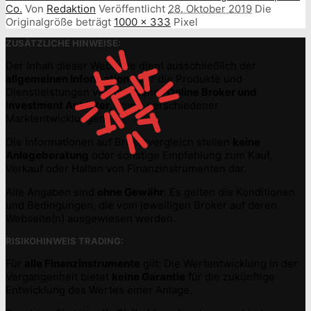
Co.
Von
Redaktion
Veröffentlicht
28. Oktober 2019
Die
Originalgröße beträgt
1000 × 333
Pixel
ZUSÄTZLICHE HINWEISE:
Der Inhalt dieser Webseite dient ausschließlich der
allgemeinen Information
über die Produkte und
Dienstleistungen verschiedener
Online Broker und
Investment Anbieter
, sowie verschiedener
Marktentwicklungen.
Die Informationen auf Brokervergleich stellen
keine
Anlageberatung
oder sonstige Empfehlung zum Kauf,
Verkauf oder Halten von Finanzinstrumenten dar.
Alle Angaben sind
ohne Gewähr
. Es gelten die Konditionen
und Bedingungen, die vom jeweiligen Broker auf deren
Webseite(n) ausgewiesen werden.
RISIKOHINWEIS TRADING:
Für
alle Finanzinstrumente
gilt: Die Wertentwicklung in der
Vergangenheit bietet
keine Garantie
für die zukünftige
Entwicklung des Wertes einer Anlage.