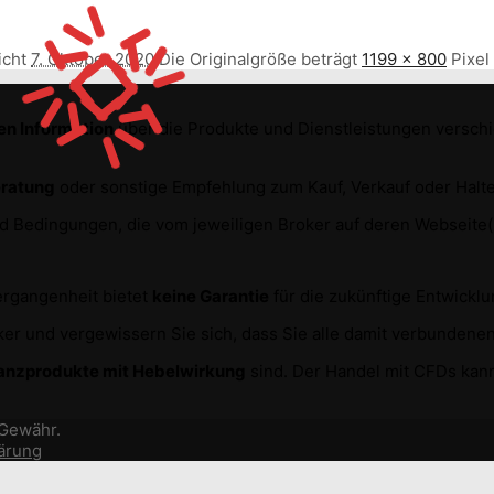
icht
7. Oktober 2020
Die Originalgröße beträgt
1199 × 800
Pixel
en Information
über die Produkte und Dienstleistungen versc
eratung
oder sonstige Empfehlung zum Kauf, Verkauf oder Halte
und Bedingungen, die vom jeweiligen Broker auf deren Webseit
Vergangenheit bietet
keine Garantie
für die zukünftige Entwickl
r und vergewissern Sie sich, dass Sie alle damit verbundenen
anzprodukte mit Hebelwirkung
sind. Der Handel mit CFDs kann
 Gewähr.
ärung