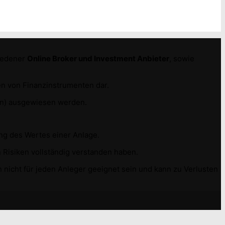
hiedener
Online Broker und Investment Anbieter
, sowie
n von Finanzinstrumenten dar.
e(n) ausgewiesen werden.
ung des Wertes einer Anlage.
 Risiken vollständig verstanden haben.
 nicht für jeden Anleger geeignet sein und kann zu Verlusten