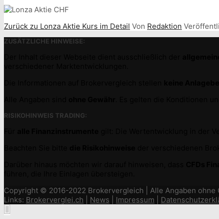
Zurück zu Lonza Aktie Kurs im Detail
Von
Redaktion
Veröffentl
ZUSÄTZLICHE HINWEISE:
Der Inhalt dieser Webseite dient ausschließlich der
allgemein
verschiedener Marktentwicklungen.
Die Informationen auf Brokervergleich stellen
keine Anlageb
Alle Angaben sind
ohne Gewähr
. Es gelten die Konditionen 
RISIKOHINWEIS TRADING:
Für
alle Finanzinstrumente
gilt: Die Wertentwicklung in der 
Beachten Sie bitte
die Risikohinweise
der verschiedenen Broke
Darüber hinaus möchten wir darauf hinweisen, dass
CFDs Fin
führen, die Ihre Einlagen übersteigen.
Copyright © 2016-2022 Brokervergleich | Alle Angaben ohne
Links:
Brokerverglei.ch
|
News
|
Impressum
|
Datenschutzerkl